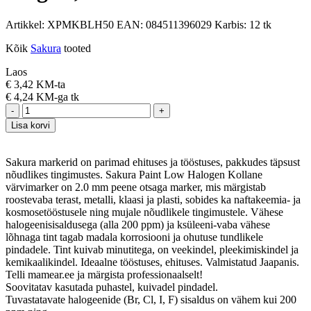
Artikkel:
XPMKBLH50
EAN:
084511396029
Karbis:
12 tk
Kõik
Sakura
tooted
Laos
€
3,42 KM-ta
€
4,24 KM-ga
tk
-
+
Lisa korvi
Sakura markerid on parimad ehituses ja tööstuses, pakkudes täpsust
nõudlikes tingimustes. Sakura Paint Low Halogen Kollane
värvimarker on 2.0 mm peene otsaga marker, mis märgistab
roostevaba terast, metalli, klaasi ja plasti, sobides ka naftakeemia- ja
kosmosetööstusele ning mujale nõudlikele tingimustele. Vähese
halogeenisisaldusega (alla 200 ppm) ja ksüleeni-vaba vähese
lõhnaga tint tagab madala korrosiooni ja ohutuse tundlikele
pindadele. Tint kuivab minutitega, on veekindel, pleekimiskindel ja
kemikaalikindel. Ideaalne tööstuses, ehituses. Valmistatud Jaapanis.
Telli mamear.ee ja märgista professionaalselt!
Soovitatav kasutada puhastel, kuivadel pindadel.
Tuvastatavate halogeenide (Br, Cl, I, F) sisaldus on vähem kui 200