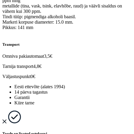
ppm ning
metallide (tina, vask, tsink, elavhõbe, raud) ja väävli sisaldus on
vähem kui 300 ppm.
Tindi tüüp: pigmendiga alkoholi baasil.
Markeri korpuse diameeter: 15.0 mm.
Pikkus: 141 mm
Transport
Omniva pakiautomaat
3,5€
Tarnija transport
4,8€
Väljastuspunkt
0€
Eesti ettevõte (alates 1994)
14 päeva tagastus
Garantii
Kiire tarne
Toode on lisatud ostukorvi