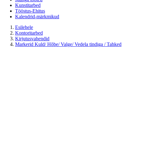
Kunstitarbed
Tööstus-Ehitus
Kalendrid-märkmikud
Esilehele
Kontoritarbed
Kirjutusvahendid
Markerid Kuld/ Hõbe/ Valge/ Vedela tindiga / Tahked