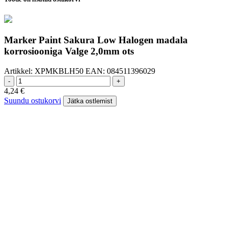
Marker Paint Sakura Low Halogen madala
korrosiooniga Valge 2,0mm ots
Artikkel:
XPMKBLH50
EAN:
084511396029
-
+
4,24
€
Suundu ostukorvi
Jätka ostlemist