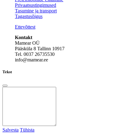
Privaatsustingimused
Tasumine ja transport
Tagastusõigus
Ettevõttest
Kontakt
Mamear OÜ
Pääsküla 8 Tallinn 10917
Tel. 0037 26735530
info@mamear.ee
Tekst
Salvesta
Tühista