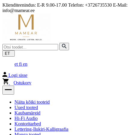
Klienditeenindus: E-R 9.00-17.00 Telefon: +3726735530 E-Mail:
info@mamear.ee
ET
et
fi
en
Logi sisse
Ostukorv
Näita kõiki tooteid
Uued tooted
Kaubamärgid
Hi-Fi Audio
Kontoritarbed
Lettering-Ilukiri-Kalligraafia
Manga tooted