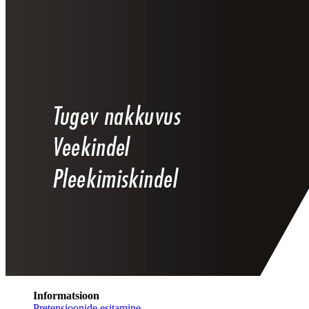
Informatsioon
Pretensioonide esitamine