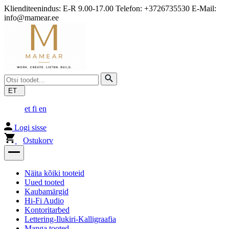
Klienditeenindus: E-R 9.00-17.00 Telefon: +3726735530 E-Mail:
info@mamear.ee
ET
et
fi
en
Logi sisse
Ostukorv
Näita kõiki tooteid
Uued tooted
Kaubamärgid
Hi-Fi Audio
Kontoritarbed
Lettering-Ilukiri-Kalligraafia
Manga tooted