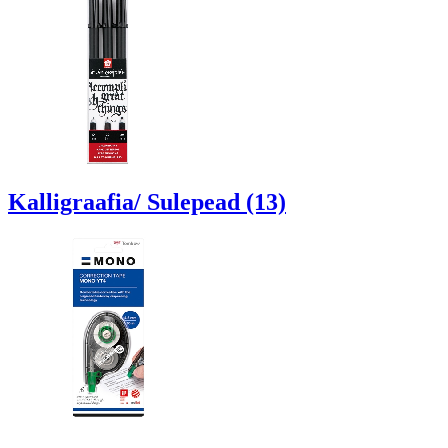
Kalligraafia/ Sulepead (13)