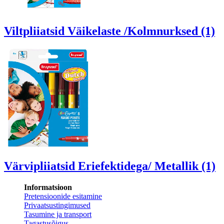
Viltpliiatsid Väikelaste /Kolmnurksed (1)
Värvipliiatsid Eriefektidega/ Metallik (1)
Informatsioon
Pretensioonide esitamine
Privaatsustingimused
Tasumine ja transport
Tagastusõigus