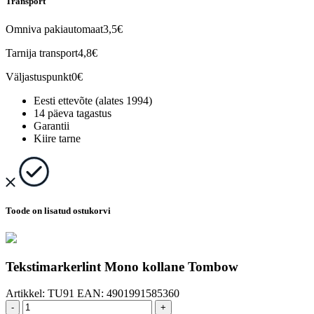
Transport
Omniva pakiautomaat
3,5€
Tarnija transport
4,8€
Väljastuspunkt
0€
Eesti ettevõte (alates 1994)
14 päeva tagastus
Garantii
Kiire tarne
Toode on lisatud ostukorvi
Tekstimarkerlint Mono kollane Tombow
Artikkel:
TU91
EAN:
4901991585360
-
+