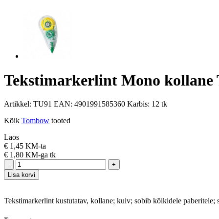
Tekstimarkerlint Mono kollan
Artikkel:
TU91
EAN:
4901991585360
Karbis:
12 tk
Kõik
Tombow
tooted
Laos
€
1,45 KM-ta
€
1,80 KM-ga
tk
-
+
Lisa korvi
Tekstimarkerlint kustutatav, kollane; kuiv; sobib kõikidele paberitele; so