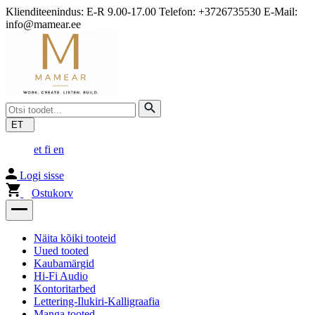
Klienditeenindus: E-R 9.00-17.00 Telefon: +3726735530 E-Mail:
info@mamear.ee
ET
et
fi
en
Logi sisse
Ostukorv
Näita kõiki tooteid
Uued tooted
Kaubamärgid
Hi-Fi Audio
Kontoritarbed
Lettering-Ilukiri-Kalligraafia
Manga tooted