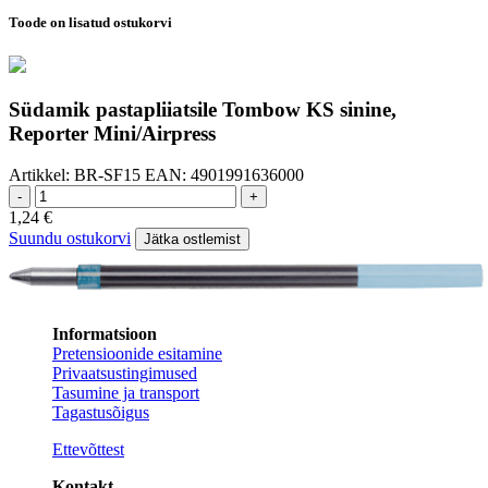
Toode on lisatud ostukorvi
Südamik pastapliiatsile Tombow KS sinine,
Reporter Mini/Airpress
Artikkel:
BR-SF15
EAN:
4901991636000
-
+
1,24
€
Suundu ostukorvi
Jätka ostlemist
Informatsioon
Pretensioonide esitamine
Privaatsustingimused
Tasumine ja transport
Tagastusõigus
Ettevõttest
Kontakt