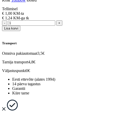
Kõik
Tombow
tooted
Tellimisel
€
1,00 KM-ta
€
1,24 KM-ga
tk
-
+
Lisa korvi
Transport
Omniva pakiautomaat
3,5€
Tarnija transport
4,8€
Väljastuspunkt
0€
Eesti ettevõte (alates 1994)
14 päeva tagastus
Garantii
Kiire tarne