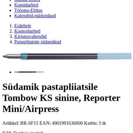
Kunstitarbed
Tööstus-Ehitus
Kalendrid-märkmikud
Esilehele
Kontoritarbed
Kirjutusvahendid
Pastapliiatsite südamikud
Südamik pastapliiatsile
Tombow KS sinine, Reporter
Mini/Airpress
Artikkel:
BR-SF15
EAN:
4901991636000
Karbis:
5 tk