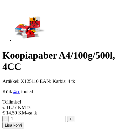
Koopiapaber A4/100g/500l,
4CC
Artikkel:
X125110
EAN:
Karbis:
4 tk
Kõik
4cc
tooted
Tellimisel
€
11,77 KM-ta
€
14,59 KM-ga
tk
-
+
Lisa korvi