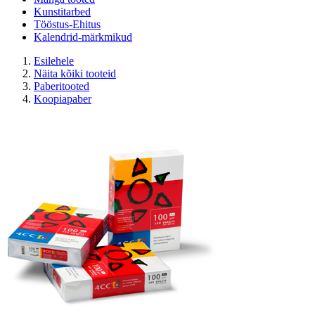
Kunstitarbed
Tööstus-Ehitus
Kalendrid-märkmikud
Esilehele
Näita kõiki tooteid
Paberitooted
Koopiapaber