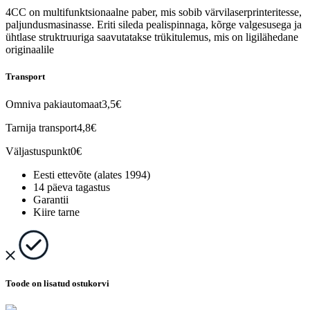
4CC on multifunktsionaalne paber, mis sobib värvilaserprinteritesse,
paljundusmasinasse. Eriti sileda pealispinnaga, kõrge valgesusega ja
ühtlase struktruuriga saavutatakse trükitulemus, mis on ligilähedane
originaalile
Transport
Omniva pakiautomaat
3,5€
Tarnija transport
4,8€
Väljastuspunkt
0€
Eesti ettevõte (alates 1994)
14 päeva tagastus
Garantii
Kiire tarne
Toode on lisatud ostukorvi