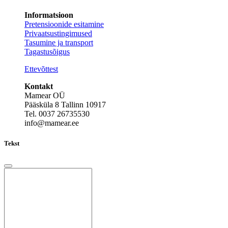
Informatsioon
Pretensioonide esitamine
Privaatsustingimused
Tasumine ja transport
Tagastusõigus
Ettevõttest
Kontakt
Mamear OÜ
Pääsküla 8 Tallinn 10917
Tel. 0037 26735530
info@mamear.ee
Tekst