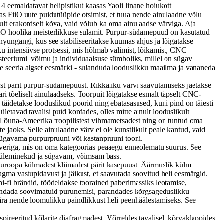
eemaldatavat helipistikut kaasas Yaoli linane hoiukott
s FiiO uute puidutüüpide otsimist, et tuua nende ainulaadne võlu
ult erakordselt kõva, vaid võlub ka oma ainulaadse värviga. Aja
iO hoolika meisterlikkuse sulamit. Purpur-südamepuud on kasutatud
yungangi, kus see stabiliseeritakse kuumas ahjus ja lõigatakse
ku intensiivse protsessi, mis hõlmab valimist, lõikamist, CNC
steeriumi, võimu ja individuaalsuse sümboliks, millel on sügav
de seeria algset eesmärki - sulanduda looduslikku maailma ja vananeda
 pärit purpur-südamepuust. Rikkaliku värvi saavutamiseks jäetakse
i tõeliselt ainulaadseks. Toorpuit lõigatakse esmalt täpselt CNC-
a täidetakse looduslikud poorid ning ebatasasused, kuni pind on täiesti
etavad tavalisi puid kordades, olles mitte ainult looduslikult
b Lõuna-Ameerika troopilistest vihmametsadest ning on tuntud oma
 jaoks. Selle ainulaadne värv ei ole kunstlikult peale kantud, vaid
 sügavama purpurpruuni või kastanpruuni tooni.
iveriga, mis on oma kategoorias peaaegu enneolematu suurus. See
 üleminekud ja sügavam, võimsam bass.
Euroopa külmadest kliimadest pärit kasepuust. Äärmuslik külm
gma vastupidavust ja jäikust, et saavutada soovitud heli eesmärgid.
i-fi brändid, töödeldakse toorained paberimassiks leotamise,
vähendada soovimatuid purunemisi, parandades kõrgsageduslikku
 ära nende loomulikku paindlikkust heli peenhäälestamiseks. See
ireeritud kõlarite diafragmadest. Võrreldes tavaliselt kõrvaklappides