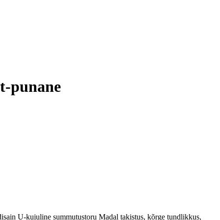
t-punane
sain U-kujuline summutustoru Madal takistus, kõrge tundlikkus,