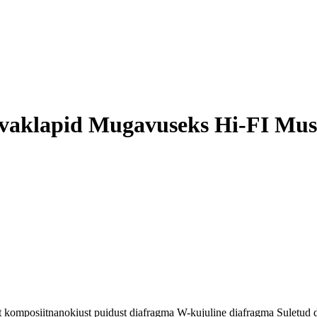
vaklapid Mugavuseks Hi-FI Mus
komposiitnanokiust puidust diafragma W-kujuline diafragma Suletud di