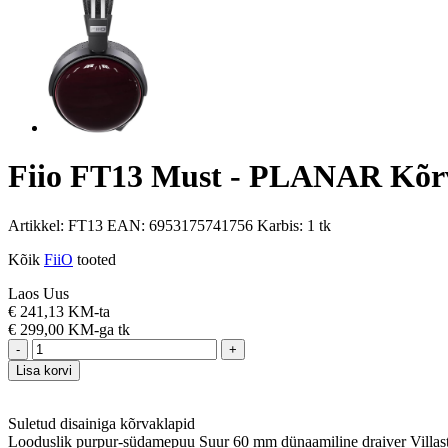
Fiio FT13 Must - PLANAR Kõr
Artikkel:
FT13
EAN:
6953175741756
Karbis:
1 tk
Kõik
FiiO
tooted
Laos
Uus
€
241,13 KM-ta
€
299,00 KM-ga
tk
-
+
Lisa korvi
Suletud disainiga kõrvaklapid
Looduslik purpur-südamepuu Suur 60 mm dünaamiline draiver Villast 