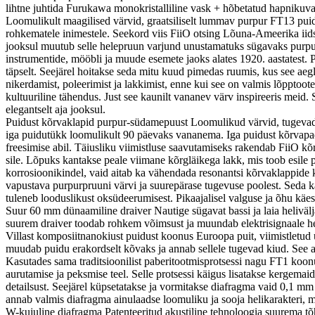
lihtne juhtida Furukawa monokristalliline vask + hõbetatud hapnikuv
Loomulikult maagilised värvid, graatsiliselt lummav purpur FT13 puid
rohkematele inimestele. Seekord viis FiiO otsing Lõuna-Ameerika iids
jooksul muutub selle helepruun varjund unustamatuks sügavaks purpu
instrumentide, mööbli ja muude esemete jaoks alates 1920. aastatest. 
täpselt. Seejärel hoitakse seda mitu kuud pimedas ruumis, kus see aegl
nikerdamist, poleerimist ja lakkimist, enne kui see on valmis lõppto
kultuuriline tähendus. Just see kaunilt vananev värv inspireeris meid
elegantselt aja jooksul.
Puidust kõrvaklapid purpur-südamepuust Loomulikud värvid, tugevad
iga puidutükk loomulikult 90 päevaks vananema. Iga puidust kõrvapadi
freesimise abil. Täiusliku viimistluse saavutamiseks rakendab FiiO kõrg
sile. Lõpuks kantakse peale viimane kõrgläikega lakk, mis toob esile p
korrosioonikindel, vaid aitab ka vähendada resonantsi kõrvaklappide
vapustava purpurpruuni värvi ja suurepärase tugevuse poolest. Seda kas
tuleneb looduslikust oksüdeerumisest. Pikaajalisel valguse ja õhu kä
Suur 60 mm dünaamiline draiver Nautige sügavat bassi ja laia heliv
suurem draiver toodab rohkem võimsust ja muundab elektrisignaale 
Villast komposiitnanokiust puidust koonus Euroopa puit, viimistletu
muudab puidu erakordselt kõvaks ja annab sellele tugevad kiud. See ai
Kasutades sama traditsioonilist paberitootmisprotsessi nagu FT1 koonu
aurutamise ja peksmise teel. Selle protsessi käigus lisatakse kergema
detailsust. Seejärel küpsetatakse ja vormitakse diafragma vaid 0,1 m
annab valmis diafragma ainulaadse loomuliku ja sooja helikarakteri, 
W-kujuline diafragma Patenteeritud akustiline tehnoloogia suurema tõh