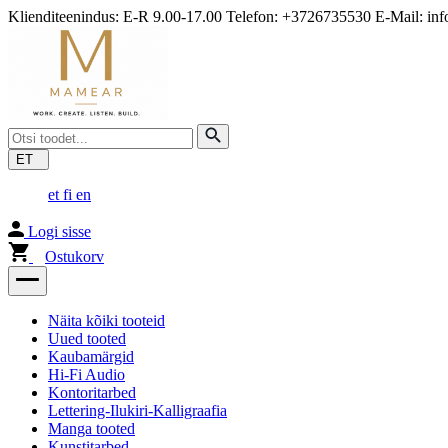
Klienditeenindus: E-R 9.00-17.00 Telefon: +3726735530 E-Mail: i
ET
et
fi
en
Logi sisse
Ostukorv
Näita kõiki tooteid
Uued tooted
Kaubamärgid
Hi-Fi Audio
Kontoritarbed
Lettering-Ilukiri-Kalligraafia
Manga tooted
Kunstitarbed