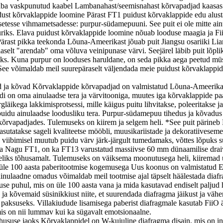
aba vaskpunutud kaabel Lambanahast/seemisnahast kõrvapadjad kaasas 4 
ust kõrvaklappide loomine Pärast FT1 puidust kõrvaklappide edu alusta
etesse vihmametsadesse: purpur-südamepuuni. See puit ei ole mitte ain
riks. Elava puidust kõrvaklappide loomine nõuab looduse maagia ja Fi
Pärast pikka teekonda Lõuna-Ameerikast jõuab puit Jiangsu osariiki Lian
aselt "arendab" oma võluva veinipunase värvi. Seejärel läbib puit lõpli
oteks. Kuna purpur on looduses haruldane, on seda pikka aega peetud mü
. See võimaldab meil suurepäraselt väljendada meie puidust kõrvaklappi
 ja kõvad Kõrvaklappide kõrvapadjad on valmistatud Lõuna-Ameerikast
 on oma ainulaadse tera ja värvitooniga, muutes iga kõrvaklappide paar
läikega lakkimisprotsessi, mille käigus puitu lihvitakse, poleeritakse j
uidu ainulaadse loodusliku tera. Purpur-südamepuu tihedus ja kõvadus ül
 kõrvapadjades. Tulemuseks on kiirem ja selgem heli. *See puit pärine
utatakse sageli kvaliteetse mööbli, muusikariistade ja dekoratiivesemete
es viibimisel muutub puidu värv järk-järgult tumedamaks, võttes lõpuks
älja Nagu FT1, on ka FT13 varustatud massiivse 60 mm dünaamilise dra
heliks tõhusamalt. Tulemuseks on väiksema moonutusega heli, kiiremad
d üle 100 aasta paberitootmise kogemusega Uus koonus on valmistatud 
nulaadne omadus võimaldab meil tootmise ajal täpselt häälestada diafra
se puhul, mis on üle 100 aasta vana ja mida kasutavad endiselt paljud h
id ja kõvemaid süsinikkiust niite, et suurendada diafragma jäikust ja 
m paksuseks. Villakiudude lisamisega paberist diafragmale kasutab FiiO
mis on nii lummav kui ka sügavalt emotsionaalne.
ususe jaoks Kõrvaklappidel on W-kujuline diafragma disain, mis on insp