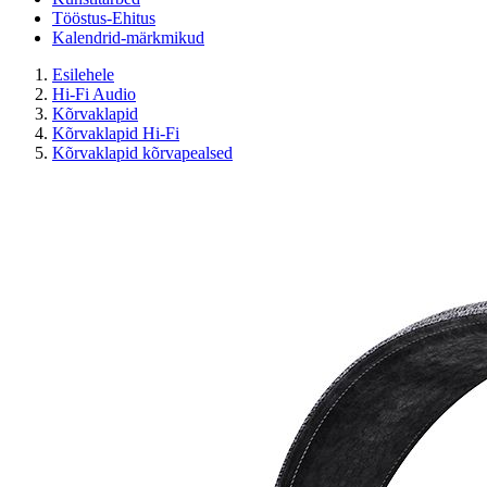
Tööstus-Ehitus
Kalendrid-märkmikud
Esilehele
Hi-Fi Audio
Kõrvaklapid
Kõrvaklapid Hi-Fi
Kõrvaklapid kõrvapealsed