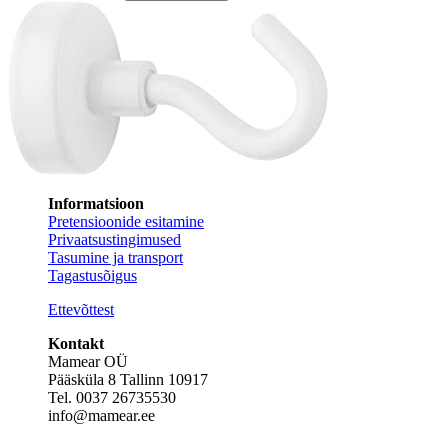
Informatsioon
Pretensioonide esitamine
Privaatsustingimused
Tasumine ja transport
Tagastusõigus
Ettevõttest
Kontakt
Mamear OÜ
Pääsküla 8 Tallinn 10917
Tel. 0037 26735530
info@mamear.ee