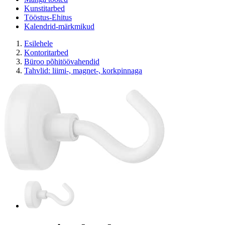
Kunstitarbed
Tööstus-Ehitus
Kalendrid-märkmikud
Esilehele
Kontoritarbed
Büroo põhitöövahendid
Tahvlid: liimi-, magnet-, korkpinnaga