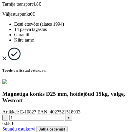
Tarnija transport
4,8€
Väljastuspunkt
0€
Eesti ettevõte (alates 1994)
14 päeva tagastus
Garantii
Kiire tarne
Toode on lisatud ostukorvi
Magnetiga konks D25 mm, hoidejõud 15kg, valge,
Westcott
Artikkel:
E-10827
EAN:
4027521518933
-
+
6,68
€
Suundu ostukorvi
Jätka ostlemist