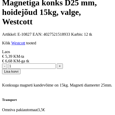
Magnetiga konks D25 mm,
hoidejõud 15kg, valge,
Westcott
Artikkel:
E-10827
EAN:
4027521518933
Karbis:
12 tk
Kõik
Westcott
tooted
Laos
€
5,39 KM-ta
€
6,68 KM-ga
tk
-
+
Lisa korvi
Konksuga magneti kandevõime on 15kg. Magneti diameeter 25mm.
Transport
Omniva pakiautomaat
3,5€