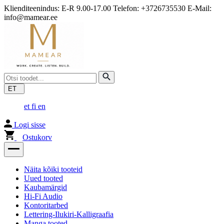
Klienditeenindus: E-R 9.00-17.00 Telefon: +3726735530 E-Mail:
info@mamear.ee
ET
et
fi
en
Logi sisse
Ostukorv
Näita kõiki tooteid
Uued tooted
Kaubamärgid
Hi-Fi Audio
Kontoritarbed
Lettering-Ilukiri-Kalligraafia
Manga tooted