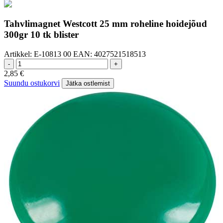
Tahvlimagnet Westcott 25 mm roheline hoidejõud
300gr 10 tk blister
Artikkel:
E-10813 00
EAN:
4027521518513
-
+
2,85
€
Suundu ostukorvi
Jätka ostlemist