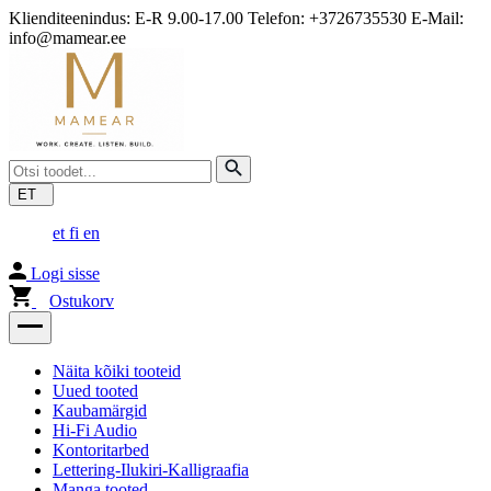
Klienditeenindus: E-R 9.00-17.00 Telefon: +3726735530 E-Mail:
info@mamear.ee
ET
et
fi
en
Logi sisse
Ostukorv
Näita kõiki tooteid
Uued tooted
Kaubamärgid
Hi-Fi Audio
Kontoritarbed
Lettering-Ilukiri-Kalligraafia
Manga tooted