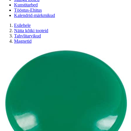
Kunstitarbed
Tööstus-Ehitus
Kalendrid-märkmikud
Esilehele
Näita kõiki tooteid
Tahvlitarvikud
Magnetid