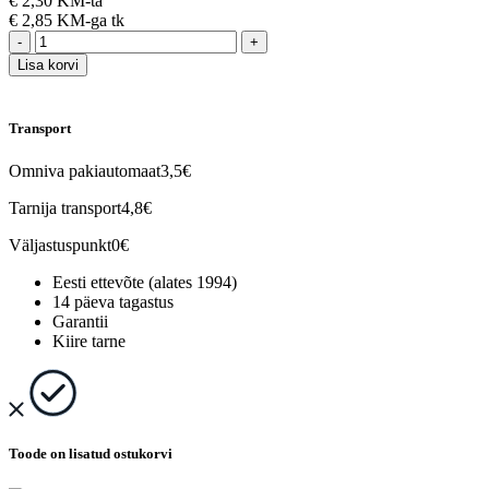
€
2,30 KM-ta
€
2,85 KM-ga
tk
-
+
Lisa korvi
Transport
Omniva pakiautomaat
3,5€
Tarnija transport
4,8€
Väljastuspunkt
0€
Eesti ettevõte (alates 1994)
14 päeva tagastus
Garantii
Kiire tarne
Toode on lisatud ostukorvi