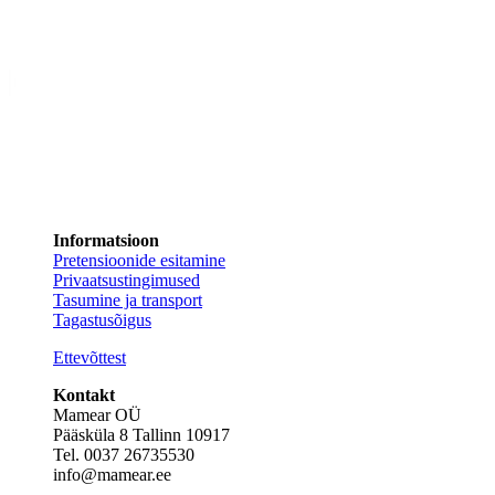
Informatsioon
Pretensioonide esitamine
Privaatsustingimused
Tasumine ja transport
Tagastusõigus
Ettevõttest
Kontakt
Mamear OÜ
Pääsküla 8 Tallinn 10917
Tel. 0037 26735530
info@mamear.ee