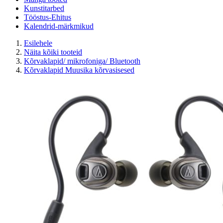
Kunstitarbed
Tööstus-Ehitus
Kalendrid-märkmikud
Esilehele
Näita kõiki tooteid
Kõrvaklapid/ mikrofoniga/ Bluetooth
Kõrvaklapid Muusika kõrvasisesed