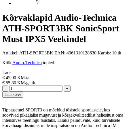
Kõrvaklapid Audio-Technica
ATH-SPORT3BK SonicSport
Must IPX5 Veekindel
Artikkel:
ATH-SPORT3BK
EAN:
4961310128630
Karbis:
10 tk
Kõik
Audio-Technica
tooted
Laos
€
45,00 KM-ta
€
55,80 KM-ga
tk
-
+
Lisa korvi
Tipptasemel SPORT3 on mõeldud tõsistele sportlastele, kes
soovivad pikaajalist mugavust ja kõrgekvaliteedilist heliesitust oma
intensiivse treeningu taustaks. Lisaks painduvale, kuid turvalisele
kõrvahaagi disainile, mille inspiratsioon on Audio-Technica IM