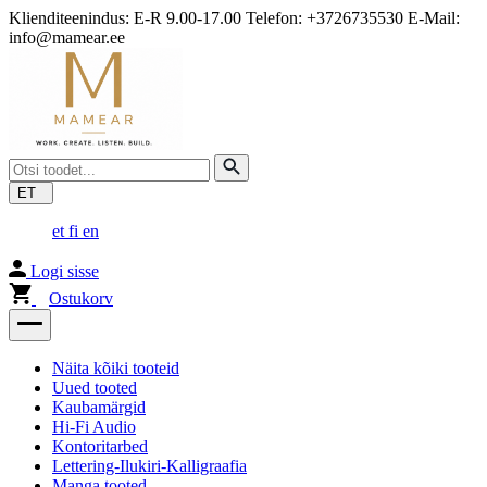
Klienditeenindus: E-R 9.00-17.00 Telefon: +3726735530 E-Mail:
info@mamear.ee
ET
et
fi
en
Logi sisse
Ostukorv
Näita kõiki tooteid
Uued tooted
Kaubamärgid
Hi-Fi Audio
Kontoritarbed
Lettering-Ilukiri-Kalligraafia
Manga tooted