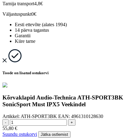
Tarnija transport
4,8€
Väljastuspunkt
0€
Eesti ettevõte (alates 1994)
14 päeva tagastus
Garantii
Kiire tarne
Toode on lisatud ostukorvi
Kõrvaklapid Audio-Technica ATH-SPORT3BK
SonicSport Must IPX5 Veekindel
Artikkel:
ATH-SPORT3BK
EAN:
4961310128630
-
+
55,80
€
Suundu ostukorvi
Jätka ostlemist