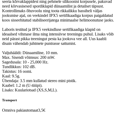
seeria kõrvaklappidest ning pehmele silikoonist korpusele, pakuvad
need kõrvasisesed spordiklapid dünaamilist ja detailset täpsust.
Kontrollimaks õhuvoolu ning toota rikkalikku bassiheli väljas
jooksmise ajal, on veekindel IPX5 sertifikaadiga korpus paigaldatud
koos sisseehitatud stabiliseerijatega minimaalse helimoonutuse jaoks.
Laboris testitud ja IPX5 veekindluse sertifikaadiga klapid on
ideaalsed vihmase ilma ning intensiivse treeningu puhul. Lisaks võib
neid pärast pikka treeningut pesta ka jooksva vee all. Uus kaabli
disain vähendab juhtmete puntrasse sattumist.
Valjuhääldi: Dünaamiline, 10 mm.
Max. Sisendi võimsus: 200 mW.
Sagedusala: 10 - 25,000 Hz.
Tundlikkus: 102 dB.
Takistus: 16 oomi.
Kaal: 9.5g.
Ühendaja: 3.5 mm kullatud stereo mini pistik.
Kaabel: 1.2 m (U-tüüpi).
Lisaks: Kuulariotsad (XS,S,M,L).
Transport
Omniva pakiautomaat
3,5€