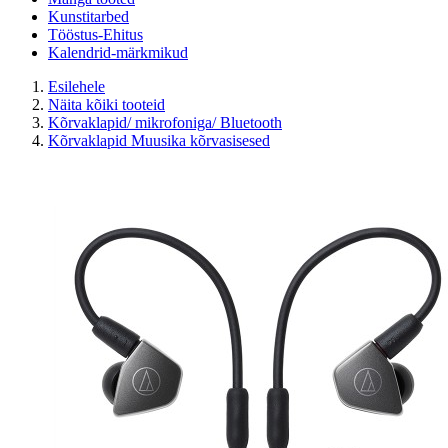
Kunstitarbed
Tööstus-Ehitus
Kalendrid-märkmikud
Esilehele
Näita kõiki tooteid
Kõrvaklapid/ mikrofoniga/ Bluetooth
Kõrvaklapid Muusika kõrvasisesed