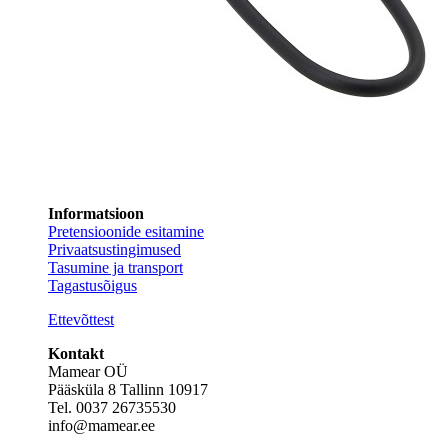
Informatsioon
Pretensioonide esitamine
Privaatsustingimused
Tasumine ja transport
Tagastusõigus
Ettevõttest
Kontakt
Mamear OÜ
Pääsküla 8 Tallinn 10917
Tel. 0037 26735530
info@mamear.ee