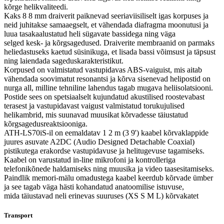
kõrge helikvaliteedi.
Kaks 8 8 mm draiverit paiknevad seeriaviisiliselt igas korpuses ja
neid juhitakse samaaegselt, et vähendada diafragma moonutusi ja
luua tasakaalustatud heli sügavate bassidega ning väga
selged kesk- ja kõrgsagedused. Draiverite membraanid on parmaks
heliedastuseks kaetud süsinikuga, et lisada bassi võimsust ja täpsust
ning laiendada sageduskarakteristikut.
Korpused on valmistatud vastupidavas ABS-vaiguist, mis aitab
vähendada soovimatut resonantsi ja kõrva sisenevad helipostid on
nurga all, milline tehniline lahendus tagab mugava heliisolatsiooni.
Postide sees on spetsiaalselt kujundatud akustilised roostevabast
terasest ja vastupidavast vaigust valmistatud torukujulised
helikambrid, mis suunavad muusikat kõrvadesse täiustatud
kõrgsagedusreaktsiooniga.
ATH-LS70iS-il on eemaldatav 1 2 m (3 9') kaabel kõrvaklappide
juures asuvate A2DC (Audio Designed Detachable Coaxial)
pistikutega erakordse vastupidavuse ja helitugevuse tagamiseks.
Kaabel on varustatud in-line mikrofoni ja kontrolleriga
telefonikõnede haldamiseks ning muusika ja video taasesitamiseks.
Paindlik memori-mälu omadustega kaabel keerdub kõrvade ümber
ja see tagab väga hästi kohandatud anatoomilise istuvuse,
mida täiustavad neli erinevas suuruses (XS S M L) kõrvakatet
Transport