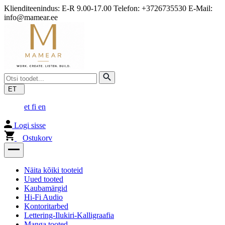
Klienditeenindus: E-R 9.00-17.00 Telefon: +3726735530 E-Mail:
info@mamear.ee
ET
et
fi
en
Logi sisse
Ostukorv
Näita kõiki tooteid
Uued tooted
Kaubamärgid
Hi-Fi Audio
Kontoritarbed
Lettering-Ilukiri-Kalligraafia
Manga tooted