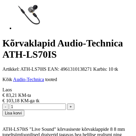
Kõrvaklapid Audio-Technica
ATH-LS70IS
Artikkel:
ATH-LS70IS
EAN:
4961310138271
Karbis:
10 tk
Kõik
Audio-Technica
tooted
Laos
€
83,21 KM-ta
€
103,18 KM-ga
tk
-
+
Lisa korvi
ATH-LS70iS "Live Sound" kõrvasiseste kõrvaklappide 8 8 mm
topeltsümfoonilised draiverid tagavas hea helilise realismi ning