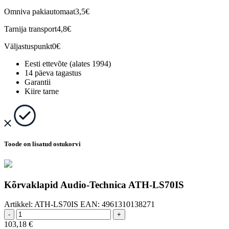
Omniva pakiautomaat
3,5€
Tarnija transport
4,8€
Väljastuspunkt
0€
Eesti ettevõte (alates 1994)
14 päeva tagastus
Garantii
Kiire tarne
Toode on lisatud ostukorvi
Kõrvaklapid Audio-Technica ATH-LS70IS
Artikkel:
ATH-LS70IS
EAN:
4961310138271
-
+
103,18
€