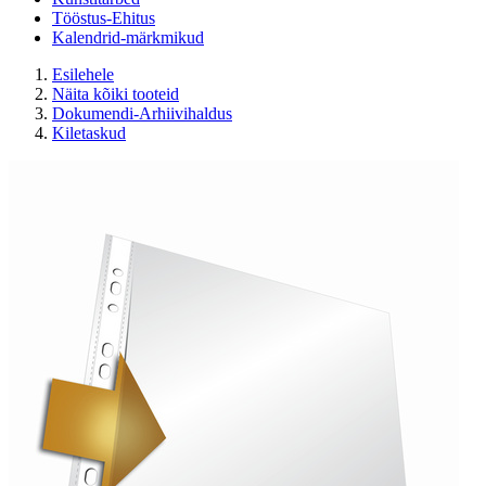
Tööstus-Ehitus
Kalendrid-märkmikud
Esilehele
Näita kõiki tooteid
Dokumendi-Arhiivihaldus
Kiletaskud