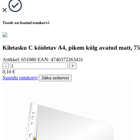
Toode on lisatud ostukorvi
Kiletasku C köidetav A4, pikem külg avatud matt, 7
Artikkel:
651080
EAN:
4740372263431
-
+
0,10
€
Suundu ostukorvi
Jätka ostlemist