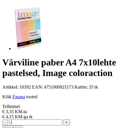
Värviline paber A4 7x10lehte
pastelsed, Image coloraction
Artikkel:
10392
EAN:
4751000921173
Karbis:
35 tk
Kõik
Fasana
tooted
Tellimisel
€
3,35 KM-ta
€
4,15 KM-ga
tk
-
+