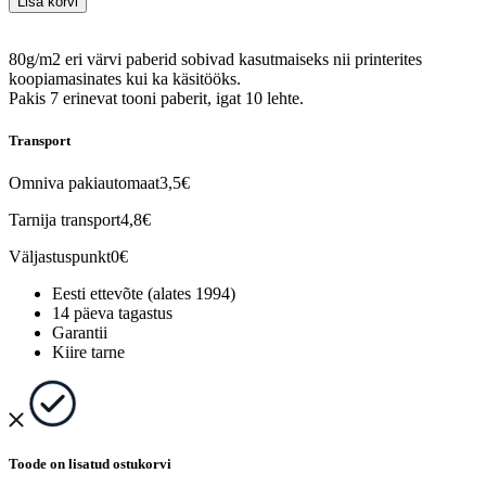
Lisa korvi
80g/m2 eri värvi paberid sobivad kasutmaiseks nii printerites
koopiamasinates kui ka käsitööks.
Pakis 7 erinevat tooni paberit, igat 10 lehte.
Transport
Omniva pakiautomaat
3,5€
Tarnija transport
4,8€
Väljastuspunkt
0€
Eesti ettevõte (alates 1994)
14 päeva tagastus
Garantii
Kiire tarne
Toode on lisatud ostukorvi