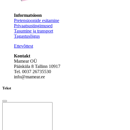
Informatsioon
Pretensioonide esitamine
Privaatsustingimused
Tasumine ja transport
Tagastusõigus
Ettevõttest
Kontakt
Mamear OÜ
Pääsküla 8 Tallinn 10917
Tel. 0037 26735530
info@mamear.ee
Tekst