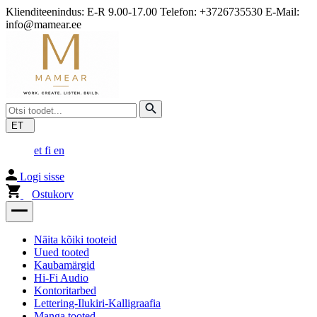
Klienditeenindus: E-R 9.00-17.00 Telefon: +3726735530 E-Mail:
info@mamear.ee
ET
et
fi
en
Logi sisse
Ostukorv
Näita kõiki tooteid
Uued tooted
Kaubamärgid
Hi-Fi Audio
Kontoritarbed
Lettering-Ilukiri-Kalligraafia
Manga tooted