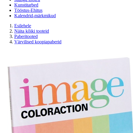
Kunstitarbed
Tööstus-Ehitus
Kalendrid-märkmikud
Esilehele
Näita kõiki tooteid
Paberitooted
Värvilised koopiapaberid