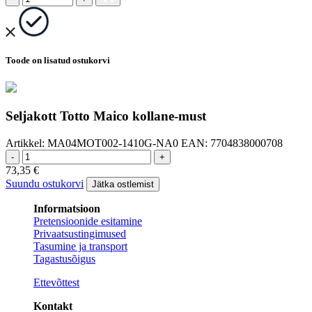
Toode on lisatud ostukorvi
Seljakott Totto Maico kollane-must
Artikkel:
MA04MOT002-1410G-NA0
EAN:
7704838000708
-
+
73,35
€
Suundu ostukorvi
Jätka ostlemist
Informatsioon
Pretensioonide esitamine
Privaatsustingimused
Tasumine ja transport
Tagastusõigus
Ettevõttest
Kontakt