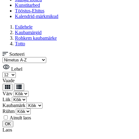
Kunstitarbed
Tööstus-Ehitus
Kalendrid-märkmikud
Esilehele
Kaubamärgid
Rohkem kaubamärke
Totto
Sorteeri
Lehel
Vaade
Värv
Liik
Kaubamärk
Rühm
Ainult laos
Laos