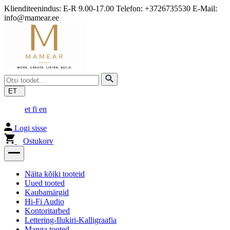
Klienditeenindus: E-R 9.00-17.00 Telefon: +3726735530 E-Mail:
info@mamear.ee
ET
et
fi
en
Logi sisse
Ostukorv
Näita kõiki tooteid
Uued tooted
Kaubamärgid
Hi-Fi Audio
Kontoritarbed
Lettering-Ilukiri-Kalligraafia
Manga tooted