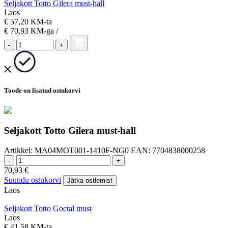
Seljakott Totto Gilera must-hall
Laos
€ 57,20 KM-ta
€ 70,93
KM-ga
/
-
+
Toode on lisatud ostukorvi
Seljakott Totto Gilera must-hall
Artikkel:
MA04MOT001-1410F-NG0
EAN:
7704838000258
-
+
70,93
€
Suundu ostukorvi
Jätka ostlemist
Laos
Seljakott Totto Goctal must
Laos
€ 41,58 KM-ta