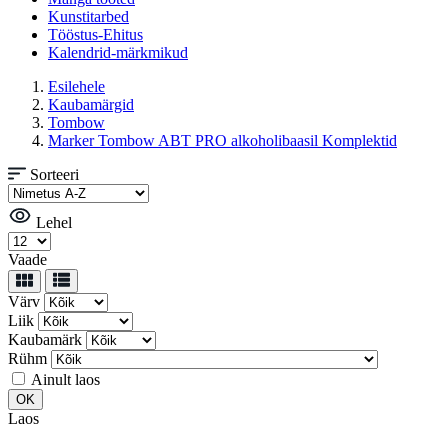
Kunstitarbed
Tööstus-Ehitus
Kalendrid-märkmikud
Esilehele
Kaubamärgid
Tombow
Marker Tombow ABT PRO alkoholibaasil Komplektid
Sorteeri
Lehel
Vaade
Värv
Liik
Kaubamärk
Rühm
Ainult laos
Laos