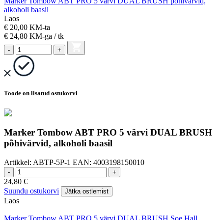
Marker Tombow ABT PRO 5 värvi DUAL BRUSH põhivärvid,
alkoholi baasil
Laos
€ 20,00 KM-ta
€ 24,80
KM-ga
/ tk
-
+
Toode on lisatud ostukorvi
Marker Tombow ABT PRO 5 värvi DUAL BRUSH
põhivärvid, alkoholi baasil
Artikkel:
ABTP-5P-1
EAN:
4003198150010
-
+
24,80
€
Suundu ostukorvi
Jätka ostlemist
Laos
Marker Tombow ABT PRO 5 värvi DUAL BRUSH Soe Hall,