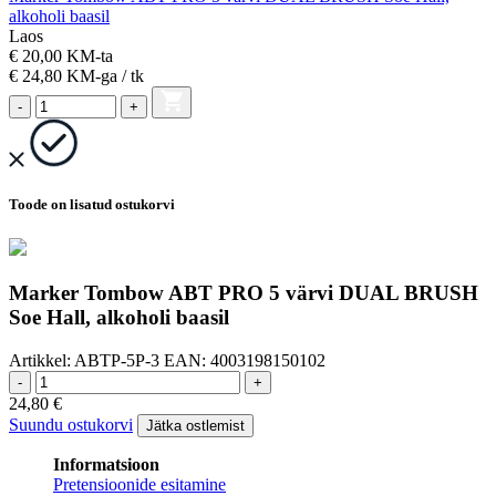
alkoholi baasil
Laos
€ 20,00 KM-ta
€ 24,80
KM-ga
/ tk
-
+
Toode on lisatud ostukorvi
Marker Tombow ABT PRO 5 värvi DUAL BRUSH
Soe Hall, alkoholi baasil
Artikkel:
ABTP-5P-3
EAN:
4003198150102
-
+
24,80
€
Suundu ostukorvi
Jätka ostlemist
Informatsioon
Pretensioonide esitamine