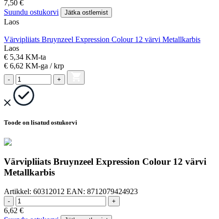
7,50
€
Suundu ostukorvi
Jätka ostlemist
Laos
Värvipliiats Bruynzeel Expression Colour 12 värvi Metallkarbis
Laos
€ 5,34 KM-ta
€ 6,62
KM-ga
/ krp
-
+
Toode on lisatud ostukorvi
Värvipliiats Bruynzeel Expression Colour 12 värvi
Metallkarbis
Artikkel:
60312012
EAN:
8712079424923
-
+
6,62
€