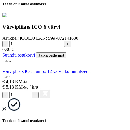
Toode on lisatud ostukorvi
Värvipliiats ICO 6 värvi
Artikkel:
ICO630
EAN:
5997072141630
-
+
0,99
€
Suundu ostukorvi
Jätka ostlemist
Laos
Värvipliiats ICO Jumbo 12 värvi, kolmnurksed
Laos
€ 4,18 KM-ta
€ 5,18
KM-ga
/ krp
-
+
Toode on lisatud ostukorvi