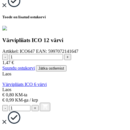
Toode on lisatud ostukorvi
Värvipliiats ICO 12 värvi
Artikkel:
ICO647
EAN:
5997072141647
-
+
1,47
€
Suundu ostukorvi
Jätka ostlemist
Laos
Värvipliiats ICO 6 värvi
Laos
€ 0,80 KM-ta
€ 0,99
KM-ga
/ krp
-
+