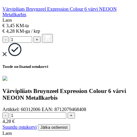
Värvipliiats Bruynzeel Expression Colour 6 värvi NEOON
Metallkarbis
Laos
€ 3,45 KM-ta
€ 4,28
KM-ga
/ krp
-
+
Toode on lisatud ostukorvi
Värvipliiats Bruynzeel Expression Colour 6 värvi
NEOON Metallkarbis
Artikkel:
60312006
EAN:
8712079468408
-
+
4,28
€
Suundu ostukorvi
Jätka ostlemist
Laos