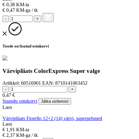
€ 0,38 KM-ta
€ 0,47
KM-ga
/ tk
-
+
Toode on lisatud ostukorvi
Värvipliiats ColorExpress Super valge
Artikkel:
60516901
EAN:
8710141063452
-
+
0,47
€
Suundu ostukorvi
Jätka ostlemist
Laos
Värvipliiats Fiorello 12+2 (14) värvi, superpehmed
Laos
€ 1,91 KM-ta
€ 2,37
KM-ga
/ tk