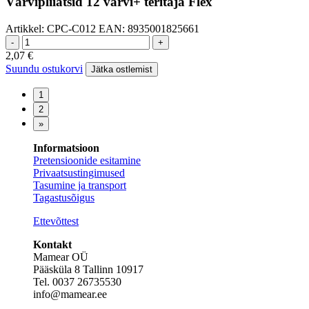
Värvipliiatsid 12 värvi+ teritaja Flex
Artikkel:
CPC-C012
EAN:
8935001825661
-
+
2,07
€
Suundu ostukorvi
Jätka ostlemist
Informatsioon
Pretensioonide esitamine
Privaatsustingimused
Tasumine ja transport
Tagastusõigus
Ettevõttest
Kontakt
Mamear OÜ
Pääsküla 8 Tallinn 10917
Tel. 0037 26735530
info@mamear.ee