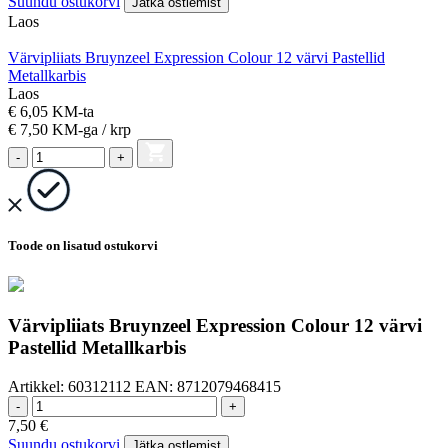
Suundu ostukorvi
Jätka ostlemist
Laos
Värvipliiats Bruynzeel Expression Colour 12 värvi Pastellid
Metallkarbis
Laos
€ 6,05 KM-ta
€ 7,50
KM-ga
/ krp
-
+
Toode on lisatud ostukorvi
Värvipliiats Bruynzeel Expression Colour 12 värvi
Pastellid Metallkarbis
Artikkel:
60312112
EAN:
8712079468415
-
+
7,50
€
Suundu ostukorvi
Jätka ostlemist