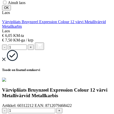
Ainult laos
Laos
Värvipliiats Bruynzeel Expression Colour 12 värvi Metallivärvid
Metallkarbis
Laos
€ 6,05 KM-ta
€ 7,50
KM-ga
/ krp
-
+
Toode on lisatud ostukorvi
Värvipliiats Bruynzeel Expression Colour 12 värvi
Metallivärvid Metallkarbis
Artikkel:
60312212
EAN:
8712079468422
-
+