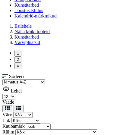
Kunstitarbed
Tööstus-Ehitus
Kalendrid-märkmikud
Esilehele
Näita kõiki tooteid
Kunstitarbed
Värvipliiatsid
Sorteeri
Lehel
Vaade
Värv
Liik
Kaubamärk
Rühm