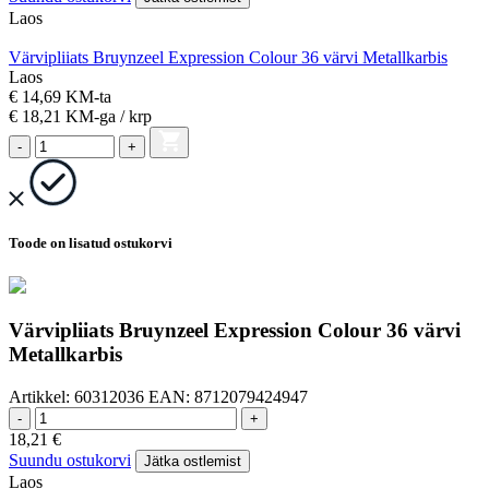
Laos
Värvipliiats Bruynzeel Expression Colour 36 värvi Metallkarbis
Laos
€ 14,69 KM-ta
€ 18,21
KM-ga
/ krp
-
+
Toode on lisatud ostukorvi
Värvipliiats Bruynzeel Expression Colour 36 värvi
Metallkarbis
Artikkel:
60312036
EAN:
8712079424947
-
+
18,21
€
Suundu ostukorvi
Jätka ostlemist
Laos