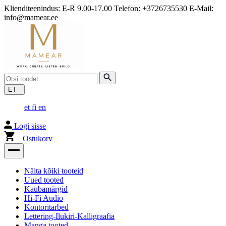
Klienditeenindus: E-R 9.00-17.00 Telefon: +3726735530 E-Mail:
info@mamear.ee
ET
et
fi
en
Logi sisse
Ostukorv
Näita kõiki tooteid
Uued tooted
Kaubamärgid
Hi-Fi Audio
Kontoritarbed
Lettering-Ilukiri-Kalligraafia
Manga tooted