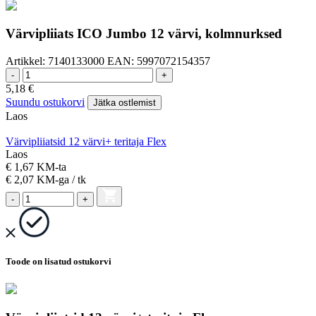
Värvipliiats ICO Jumbo 12 värvi, kolmnurksed
Artikkel:
7140133000
EAN:
5997072154357
-
+
5,18
€
Suundu ostukorvi
Jätka ostlemist
Laos
Värvipliiatsid 12 värvi+ teritaja Flex
Laos
€ 1,67 KM-ta
€ 2,07
KM-ga
/ tk
-
+
Toode on lisatud ostukorvi