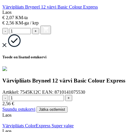
Värvipliiats Bryneel 12 värvi Basic Colour Express
Laos
€ 2,07 KM-ta
€ 2,56
KM-ga
/ krp
-
+
Toode on lisatud ostukorvi
Värvipliiats Bryneel 12 värvi Basic Colour Express
Artikkel:
7545K12C
EAN:
8710141075530
-
+
2,56
€
Suundu ostukorvi
Jätka ostlemist
Laos
Värvipliiats ColorExpress Super valge
Laos