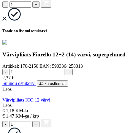
-
+
Toode on lisatud ostukorvi
Värvipliiats Fiorello 12+2 (14) värvi, superpehmed
Artikkel:
170-2150
EAN:
5903364258313
-
+
2,37
€
Suundu ostukorvi
Jätka ostlemist
Laos
Värvipliiats ICO 12 värvi
Laos
€ 1,18 KM-ta
€ 1,47
KM-ga
/ krp
-
+