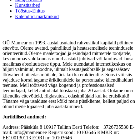
Kunstitarbed
Tööstus-Ehitus
Kalendrid-märkmikud
OÜ Mamear on 1993. aastal asutatud rahvuslikul kapitalil põhinev
ettevõte. Oleme avatud, paindlikud ja heatasemelisele teenindusele
orienteeritud.Oleme maaletoojad ja esindajad mitmetele tootjatele,
kes on omas valdkonnas olnud aastaid juhtivad või kuuluvad lausa
maailmas absoluutsesse tippu. Meie uuendatud internetikeskus on
hiljuti valminud, moodne, ülimalt kasutajasõbralik ja aegasäästev
töövahend nii edasimüüjale, äri- kui ka erakliendile. Soovi või siis
vajaduse korral tagame äriklientidele ka personaalse kliendihalduri
teenuse. Meil töötavad väga kogenud ja professionaalsed
teenindajad, kellel antud alal tööstaazi juba 20 aastat. Ootame oma
kliendiks ettevõtteid, riigiasutusi, edasimüüjaid kui ka eraisikuid!
Täname väga usalduse eest kõiki meie püsikliente, kellest paljud on
olnud meile lojaalsed juba aastakümneid.
Juriidilised andmed:
Aadress: Pääsküla 8 10917 Tallinn Eesti Telefon: +3726735530 E-
mail: info@mamear.ee Registrikood: 10103646 KMKR nr:
EE100130113 EORI nr: 10103646