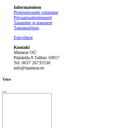
Informatsioon
Pretensioonide esitamine
Privaatsustingimused
Tasumine ja transport
Tagastusõigus
Ettevõttest
Kontakt
Mamear OÜ
Pääsküla 8 Tallinn 10917
Tel. 0037 26735530
info@mamear.ee
Tekst