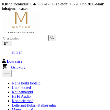
Klienditeenindus: E-R 9.00-17.00 Telefon: +3726735530 E-Mail:
info@mamear.ee
ET
et
fi
en
Logi sisse
Ostukorv
Näita kõiki tooteid
Uued tooted
Kaubamärgid
Hi-Fi Audio
Kontoritarbed
Lettering-Ilukiri-Kalligraafia
Manga tooted